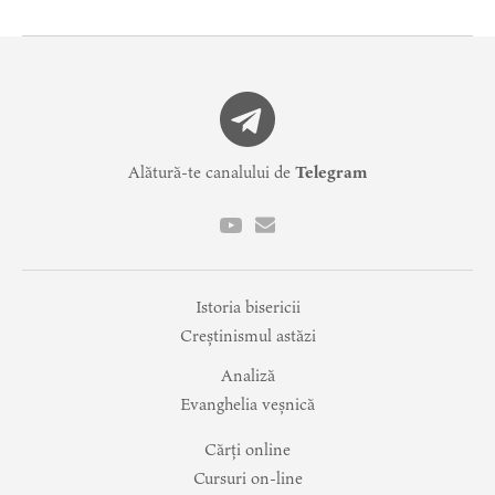
Alătură-te canalului de
Telegram
Istoria bisericii
Creștinismul astăzi
Analiză
Evanghelia veșnică
Cărți online
Cursuri on-line