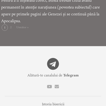
Pentru a fi înțeleasă corect, Biblia trebuie citită având
permanent în atenție narațiunea (povestea subiectul) care
apare pe primele pagini ale Genezei și se continuă până la
Apocalipsa.
2
Următor »
1
Alătură-te canalului de
Telegram
Istoria bisericii