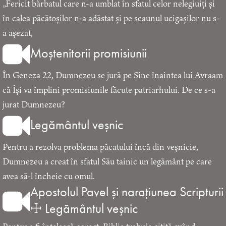
„Fericit bărbatul care n-a umblat în sfatul celor nelegiuiți și
în calea păcătoșilor n-a adăstat și pe scaunul ucigașilor nu s-
a așezat,
Moștenitorii promisiunii
În Geneza 22, Dumnezeu se jură pe Sine înaintea lui Avraam
că Își va împlini promisiunile făcute patriarhului. De ce s-a
jurat Dumnezeu?
Legământul veșnic
Pentru a rezolva problema păcatului încă din veșnicie,
Dumnezeu a creat în sfatul Său tainic un legământ pe care
avea să-l încheie cu omul.
Apostolul Pavel și narațiunea Scripturii
☩ Legământul veșnic