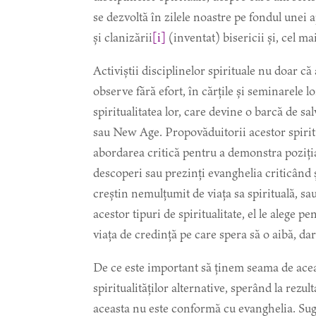
se dezvoltă în zilele noastre pe fondul unei a
și clanizării
[i]
(inventat) bisericii și, cel m
Activiștii disciplinelor spirituale nu doar că
observe fără efort, în cărțile și seminarele 
spiritualitatea lor, care devine o barcă de s
sau New Age. Propovăduitorii acestor spiritua
abordarea critică pentru a demonstra poziția
descoperi sau prezinți evanghelia criticând 
creștin nemulțumit de viața sa spirituală, sau
acestor tipuri de spiritualitate, el le alege p
viața de credință pe care spera să o aibă, dar
De ce este important să ținem seama de acea
spiritualităților alternative, sperând la rezu
aceasta nu este conformă cu evanghelia. Sug