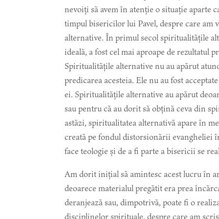
nevoiți să avem în atenție o situație aparte 
timpul bisericilor lui Pavel, despre care am v
alternative. În primul secol spiritualitățile a
ideală, a fost cel mai aproape de rezultatul 
Spiritualitățile alternative nu au apărut atun
predicarea acesteia. Ele nu au fost acceptat
ei. Spiritualitățile alternative au apărut deo
sau pentru că au dorit să obțină ceva din spi
astăzi, spiritualitatea alternativă apare în med
creată pe fondul distorsionării evangheliei î
face teologie și de a fi parte a bisericii se re
Am dorit inițial să amintesc acest lucru în ar
deoarece materialul pregătit era prea încărca
deranjează sau, dimpotrivă, poate fi o realiza
disciplinelor spirituale, despre care am scri