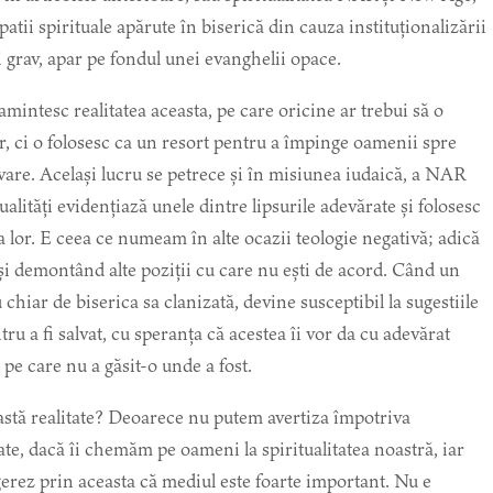
patii spirituale apărute în biserică din cauza instituționalizării
ai grav, apar pe fondul unei evanghelii opace.
 amintesc realitatea aceasta, pe care oricine ar trebui să o
lor, ci o folosesc ca un resort pentru a împinge oamenii spre
alvare. Același lucru se petrece și în misiunea iudaică, a NAR
lități evidențiază unele dintre lipsurile adevărate și folosesc
 lor. E ceea ce numeam în alte ocazii teologie negativă; adică
și demontând alte poziții cu care nu ești de acord. Când un
 chiar de biserica sa clanizată, devine susceptibil la sugestiile
entru a fi salvat, cu speranța că acestea îi vor da cu adevărat
 pe care nu a găsit-o unde a fost.
stă realitate? Deoarece nu putem avertiza împotriva
ltate, dacă îi chemăm pe oameni la spiritualitatea noastră, iar
erez prin aceasta că mediul este foarte important. Nu e