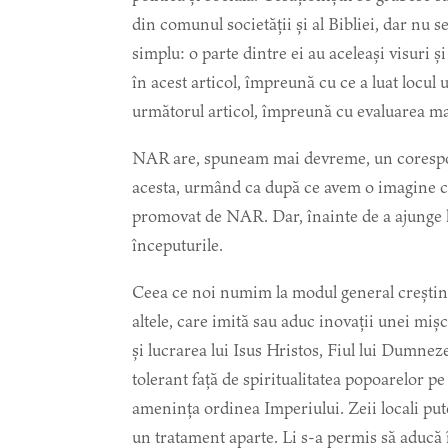
din comunul societății și al Bibliei, dar nu s
simplu: o parte dintre ei au aceleași visuri ș
în acest articol, împreună cu ce a luat locul u
următorul articol, împreună cu evaluarea ma
NAR are, spuneam mai devreme, un coresponden
acesta, urmând ca după ce avem o imagine clar
promovat de NAR. Dar, înainte de a ajunge 
începuturile.
Ceea ce noi numim la modul general creștini
altele, care imită sau aduc inovații unei mișcă
și lucrarea lui Isus Hristos, Fiul lui Dumnez
tolerant față de spiritualitatea popoarelor pe 
amenința ordinea Imperiului. Zeii locali putea
un tratament aparte. Li s-a permis să aducă 