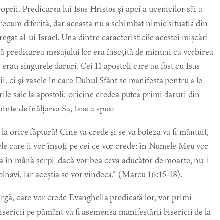
roprii. Predicarea lui Isus Hristos și apoi a ucenicilor săi a
arecum diferită, dar aceasta nu a schimbat nimic situația din
 regat al lui Israel. Una dintre caracteristicile acestei mișcări
că predicarea mesajului lor era însoțită de minuni ca vorbirea
 erau singurele daruri. Cei 11 apostoli care au fost cu Isus
i, ci și vasele în care Duhul Sfânt se manifesta pentru a le
rile sale la apostoli; oricine credea putea primi daruri din
nte de înălțarea Sa, Isus a spus:
la orice făptură! Cine va crede și se va boteza va fi mântuit,
ele care îi vor însoți pe cei ce vor crede: în Numele Meu vor
ua în mână șerpi, dacă vor bea ceva aducător de moarte, nu-i
olnavi, iar aceștia se vor vindeca.” (Marcu 16:15-18).
largă, care vor crede Evanghelia predicată lor, vor primi
isericii pe pământ va fi asemenea manifestării bisericii de la