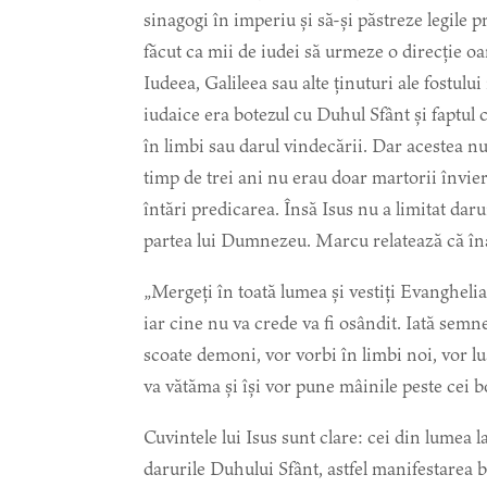
sinagogi în imperiu și să-și păstreze legile p
făcut ca mii de iudei să urmeze o direcție o
Iudeea, Galileea sau alte ținuturi ale fostului
iudaice era botezul cu Duhul Sfânt și faptul 
în limbi sau darul vindecării. Dar acestea nu
timp de trei ani nu erau doar martorii învieri
întări predicarea. Însă Isus nu a limitat daru
partea lui Dumnezeu. Marcu relatează că înai
„Mergeți în toată lumea și vestiți Evanghelia 
iar cine nu va crede va fi osândit. Iată semn
scoate demoni, vor vorbi în limbi noi, vor l
va vătăma și își vor pune mâinile peste cei b
Cuvintele lui Isus sunt clare: cei din lumea 
darurile Duhului Sfânt, astfel manifestarea b