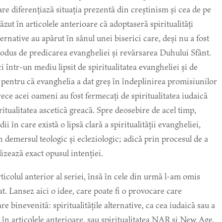
care diferențiază situația prezentă din creștinism și cea de pe
ăzut în articolele anterioare că adoptaseră spiritualități
lternative au apărut în sânul unei biserici care, deși nu a fost
produs de predicarea evangheliei și revărsarea Duhului Sfânt.
ci într-un mediu lipsit de spiritualitatea evangheliei și de
e pentru că evanghelia a dat greș în îndeplinirea promisiunilor
arece acei oameni au fost fermecați de spiritualitatea iudaică
ritualitatea ascetică greacă. Spre deosebire de acel timp,
ii în care există o lipsă clară a spiritualității evangheliei,
n demersul teologic și ecleziologic; adică prin procesul de a
alizează exact opusul intenției.
ticolul anterior al seriei, însă în cele din urmă l-am omis
t. Lansez aici o idee, care poate fi o provocare care
re binevenită: spiritualitățile alternative, ca cea iudaică sau a
s în articolele anterioare, sau spiritualitatea NAR și New Age,