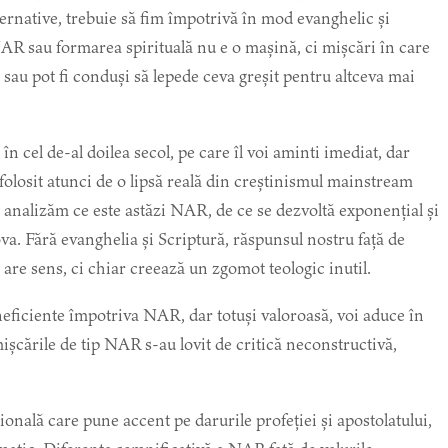
lternative, trebuie să fim împotrivă în mod evanghelic și
NAR sau formarea spirituală nu e o mașină, ci mișcări în care
i sau pot fi conduși să lepede ceva greșit pentru altceva mai
 cel de-al doilea secol, pe care îl voi aminti imediat, dar
olosit atunci de o lipsă reală din creștinismul mainstream
 analizăm ce este astăzi NAR, de ce se dezvoltă exponențial și
va. Fără evanghelia și Scriptură, răspunsul nostru față de
re sens, ci chiar creează un zgomot teologic inutil.
ineficiente împotriva NAR, dar totuși valoroasă, voi aduce în
ișcările de tip NAR s-au lovit de critică neconstructivă,
onală care pune accent pe darurile profeției și apostolatului,