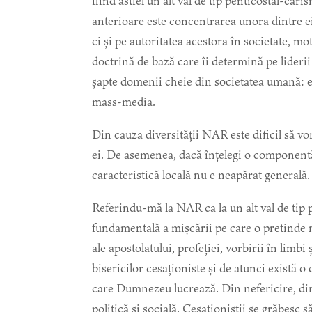
fiind astfel un alt val de tip penticostal-car
anterioare este concentrarea unora dintre ei 
ci și pe autoritatea acestora în societate, mo
doctrină de bază care îi determină pe lideri
șapte domenii cheie din societatea umană: edu
mass-media.
Din cauza diversității NAR este dificil să vo
ei. De asemenea, dacă înțelegi o componentă 
caracteristică locală nu e neapărat generală.
Referindu-mă la NAR ca la un alt val de tip p
fundamentală a mișcării pe care o pretinde m
ale apostolatului, profeției, vorbirii în lim
bisericilor cesaționiste și de atunci există o
care Dumnezeu lucrează. Din nefericire, di
politică și socială. Cesaționiștii se grăbesc s