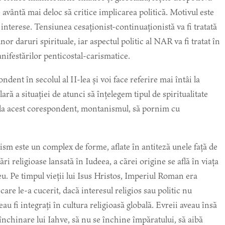
e avântă mai deloc să critice implicarea politică. Motivul este
i interese. Tensiunea cesaționist-continuaționistă va fi tratată
nor daruri spirituale, iar aspectul politic al NAR va fi tratat în
nifestărilor penticostal-carismatice.
t în secolul al II-lea și voi face referire mai întâi la
ă a situației de atunci să înțelegem tipul de spiritualitate
la acest corespondent, montanismul, să pornim cu
sm este un complex de forme, aflate în antiteză unele față de
ri religioase lansată în Iudeea, a cărei origine se află în viața
eu. Pe timpul vieții lui Isus Hristos, Imperiul Roman era
care le-a cucerit, dacă interesul religios sau politic nu
u fi integrați în cultura religioasă globală. Evreii aveau însă
închinare lui Iahve, să nu se închine împăratului, să aibă