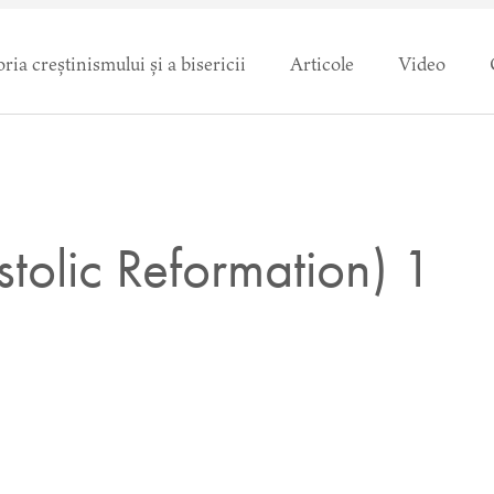
oria creștinismului și a bisericii
Articole
Video
olic Reformation) 1