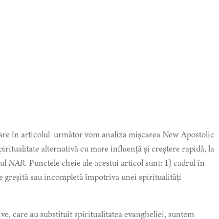
Decrease
Reset
Inc
A
A
A
font
font
size.
fon
size.
 care în articolul următor vom analiza mișcarea New Apostolic
size
itualitate alternativă cu mare influență și creștere rapidă, la
mul
NAR
. Punctele cheie ale acestui articol sunt: 1) cadrul în
ie greșită sau incompletă împotriva unei spiritualități
ve, care au substituit spiritualitatea evangheliei, suntem