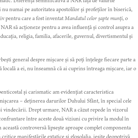
ismatic. Diferența semnificativă a NAR față de valurile
nu numai pe autoritatea apostolilor și profeților în biserică,
tiv pentru care a fost inventat
Mandatul celor șapte munți
, o
i NAR să acționeze pentru a avea influență și control asupra a
cația, religia, familia, afacerile, guvernul, divertismentul și
rbești general despre mișcare și să poți înțelege fiecare parte a
locală a ei, nu înseamnă că ai cuprins întreaga mișcare, iar o
enticostal și carismatic am evidențiat caracteristica
ișcarea – deținerea darurilor Duhului Sfânt, în special cele
bi și vindecării. Drept urmare, NAR a căzut repede în vizorul
 confruntare între aceste două viziuni cu privire la modul în
n această controversă lipsește aproape complet componenta
ă critice manifestările extatice și glosolalia, ieșite deopotrivă