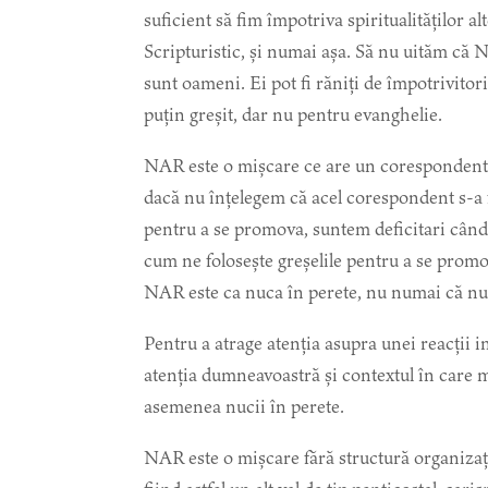
suficient să fim împotriva spiritualităților a
Scripturistic, și numai așa. Să nu uităm că 
sunt oameni. Ei pot fi răniți de împotrivitor
puțin greșit, dar nu pentru evanghelie.
NAR este o mișcare ce are un corespondent în
dacă nu înțelegem că acel corespondent s-a f
pentru a se promova, suntem deficitari când
cum ne folosește greșelile pentru a se promo
NAR este ca nuca în perete, nu numai că nu a
Pentru a atrage atenția asupra unei reacții 
atenția dumneavoastră și contextul în care m
asemenea nucii în perete.
NAR este o mișcare fără structură organizați