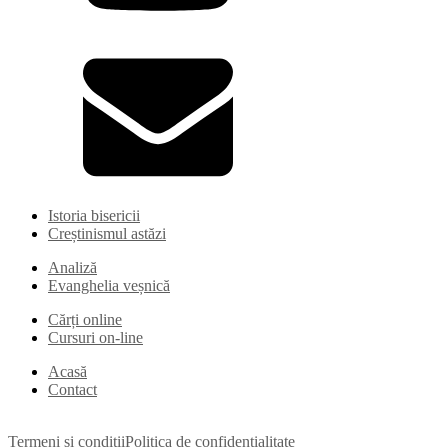
Istoria bisericii
Creștinismul astăzi
Analiză
Evanghelia veșnică
Cărți online
Cursuri on-line
Acasă
Contact
Termeni și condiții
Politica de confidențialitate