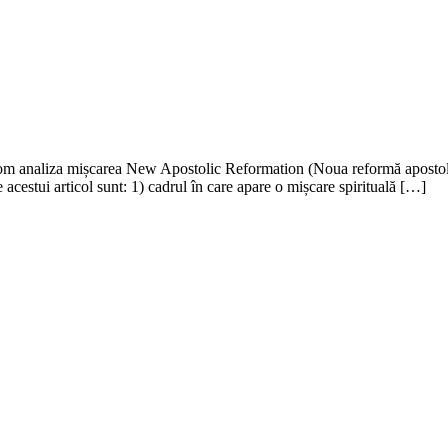
om analiza mișcarea New Apostolic Reformation (Noua reformă apostolică),
cestui articol sunt: 1) cadrul în care apare o mișcare spirituală […]