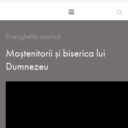
Evanghelia veșnică
Moștenitorii și biserica lui
Dumnezeu