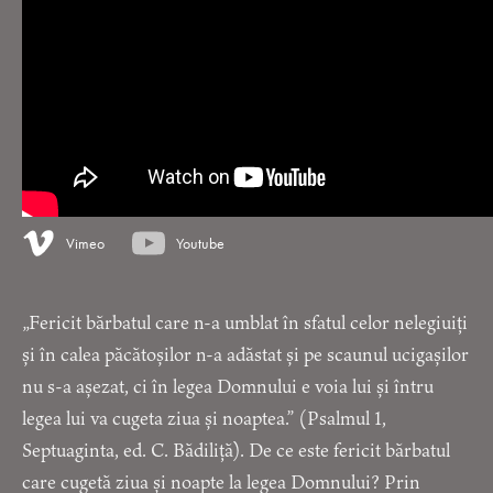
Vimeo
Youtube
„Fericit bărbatul care n-a umblat în sfatul celor nelegiuiți
și în calea păcătoșilor n-a adăstat și pe scaunul ucigașilor
nu s-a așezat, ci în legea Domnului e voia lui și întru
legea lui va cugeta ziua și noaptea.” (Psalmul 1,
Septuaginta, ed. C. Bădiliță). De ce este fericit bărbatul
care cugetă ziua și noapte la legea Domnului? Prin