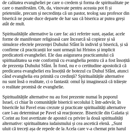
de calitatea evangheliei pe care o credem și forma de spiritualitate pe
care o manifestăm. Oh, da, vinovate pentru aceasta pot fi și
prieteniile, precum și necredința că un pastor, teolog sau profesor din
biserică ne poate duce departe de har sau că biserica ar putea greși
atât de mult.
Spiritualitățile alternative la care fac aici referire sunt, așadar, acele
forme de manifestare religioasă care încearcă să copieze și să
simuleze efectele prezenței Duhului Sfânt în individ și biserică, și să
confirme că practicanții lor sunt urmașii lui Hristos și implicit
predicatorii evangheliei. Ele dau asigurarea practicantului că
spiritualitatea sa este conformă cu evanghelia pentru că a fost însoțită
de prezența Duhului Sfânt. În fond, nu e o certitudine apostolică că
predicarea evangheliei era însoțită de botezul cu Duhul Sfânt, atunci
când evanghelia era primită cu credință? Spiritualitățile alternative
nu sunt însă o realitate, ci o fantastă: omul își imaginează că trăiește
o realitate promisă de evanghelie.
Spiritualitățile alternative nu au fost prezente numai în poporul
Israel, ci chiar în comunitățile bisericii secolului I; într-adevăr, în
bisericile lui Pavel erau crezute și practicate spiritualități alternative
care l-au determinat pe Pavel să reacționeze. Bisericile din Galatia și
Corint au fost avertizate de apostol cu privire la două spiritualități
alternative: spiritualitatea iudaismului și cea ascetică elenă. „Sunt
uluit că treceți așa de repede de la Acela care v-a chemat prin harul