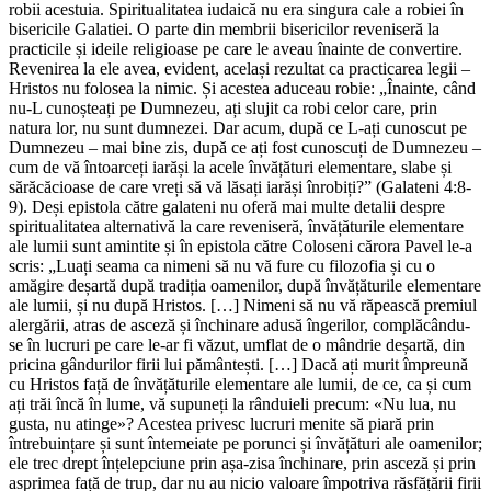
robii acestuia. Spiritualitatea iudaică nu era singura cale a robiei în
bisericile Galatiei. O parte din membrii bisericilor reveniseră la
practicile și ideile religioase pe care le aveau înainte de convertire.
Revenirea la ele avea, evident, același rezultat ca practicarea legii –
Hristos nu folosea la nimic. Și acestea aduceau robie: „Înainte, când
nu-L cunoșteați pe Dumnezeu, ați slujit ca robi celor care, prin
natura lor, nu sunt dumnezei. Dar acum, după ce L-ați cunoscut pe
Dumnezeu – mai bine zis, după ce ați fost cunoscuți de Dumnezeu –
cum de vă întoarceți iarăși la acele învățături elementare, slabe și
sărăcăcioase de care vreți să vă lăsați iarăși înrobiți?” (Galateni 4:8-
9). Deși epistola către galateni nu oferă mai multe detalii despre
spiritualitatea alternativă la care reveniseră, învățăturile elementare
ale lumii sunt amintite și în epistola către Coloseni cărora Pavel le-a
scris: „Luați seama ca nimeni să nu vă fure cu filozofia și cu o
amăgire deșartă după tradiția oamenilor, după învățăturile elementare
ale lumii, și nu după Hristos. […] Nimeni să nu vă răpească premiul
alergării, atras de asceză și închinare adusă îngerilor, complăcându-
se în lucruri pe care le-ar fi văzut, umflat de o mândrie deșartă, din
pricina gândurilor firii lui pământești. […] Dacă ați murit împreună
cu Hristos față de învățăturile elementare ale lumii, de ce, ca și cum
ați trăi încă în lume, vă supuneți la rânduieli precum: «Nu lua, nu
gusta, nu atinge»? Acestea privesc lucruri menite să piară prin
întrebuințare și sunt întemeiate pe porunci și învățături ale oamenilor;
ele trec drept înțelepciune prin așa-zisa închinare, prin asceză și prin
asprimea față de trup, dar nu au nicio valoare împotriva răsfățării firii