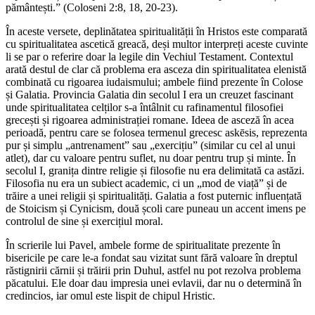
pământești.” (Coloseni 2:8, 18, 20-23).
În aceste versete, deplinătatea spiritualității în Hristos este comparată
cu spiritualitatea ascetică greacă, deși multor interpreți aceste cuvinte
li se par o referire doar la legile din Vechiul Testament. Contextul
arată destul de clar că problema era asceza din spiritualitatea elenistă
combinată cu rigoarea iudaismului; ambele fiind prezente în Colose
și Galatia. Provincia Galatia din secolul I era un creuzet fascinant
unde spiritualitatea celților s-a întâlnit cu rafinamentul filosofiei
grecești și rigoarea administrației romane. Ideea de asceză în acea
perioadă, pentru care se folosea termenul grecesc askēsis, reprezenta
pur și simplu „antrenament” sau „exercițiu” (similar cu cel al unui
atlet), dar cu valoare pentru suflet, nu doar pentru trup și minte. În
secolul I, granița dintre religie și filosofie nu era delimitată ca astăzi.
Filosofia nu era un subiect academic, ci un „mod de viață” și de
trăire a unei religii și spiritualități. Galatia a fost puternic influențată
de Stoicism și Cynicism, două școli care puneau un accent imens pe
controlul de sine și exercițiul moral.
În scrierile lui Pavel, ambele forme de spiritualitate prezente în
bisericile pe care le-a fondat sau vizitat sunt fără valoare în dreptul
răstignirii cărnii și trăirii prin Duhul, astfel nu pot rezolva problema
păcatului. Ele doar dau impresia unei evlavii, dar nu o determină în
credincios, iar omul este lispit de chipul Hristic.