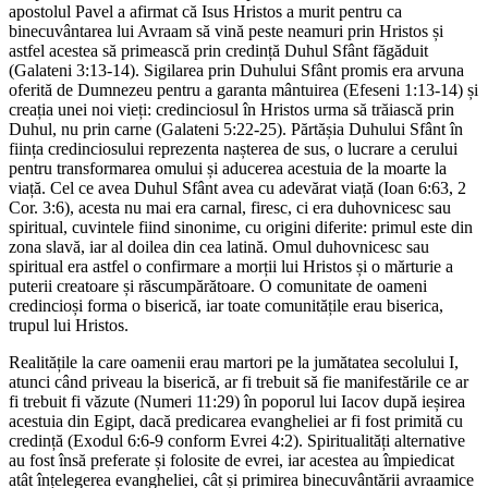
apostolul Pavel a afirmat că Isus Hristos a murit pentru ca
binecuvântarea lui Avraam să vină peste neamuri prin Hristos și
astfel acestea să primească prin credință Duhul Sfânt făgăduit
(Galateni 3:13-14). Sigilarea prin Duhului Sfânt promis era arvuna
oferită de Dumnezeu pentru a garanta mântuirea (Efeseni 1:13-14) și
creația unei noi vieți: credinciosul în Hristos urma să trăiască prin
Duhul, nu prin carne (Galateni 5:22-25). Părtășia Duhului Sfânt în
ființa credinciosului reprezenta nașterea de sus, o lucrare a cerului
pentru transformarea omului și aducerea acestuia de la moarte la
viață. Cel ce avea Duhul Sfânt avea cu adevărat viață (Ioan 6:63, 2
Cor. 3:6), acesta nu mai era carnal, firesc, ci era duhovnicesc sau
spiritual, cuvintele fiind sinonime, cu origini diferite: primul este din
zona slavă, iar al doilea din cea latină. Omul duhovnicesc sau
spiritual era astfel o confirmare a morții lui Hristos și o mărturie a
puterii creatoare și răscumpărătoare. O comunitate de oameni
credincioși forma o biserică, iar toate comunitățile erau biserica,
trupul lui Hristos.
Realitățile la care oamenii erau martori pe la jumătatea secolului I,
atunci când priveau la biserică, ar fi trebuit să fie manifestările ce ar
fi trebuit fi văzute (Numeri 11:29) în poporul lui Iacov după ieșirea
acestuia din Egipt, dacă predicarea evangheliei ar fi fost primită cu
credință (Exodul 6:6-9 conform Evrei 4:2). Spiritualități alternative
au fost însă preferate și folosite de evrei, iar acestea au împiedicat
atât înțelegerea evangheliei, cât și primirea binecuvântării avraamice