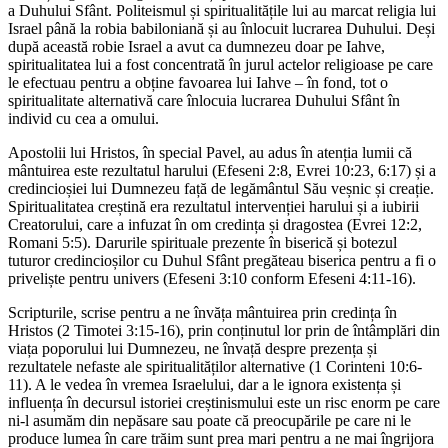
a Duhului Sfânt. Politeismul și spiritualitățile lui au marcat religia lui
Israel până la robia babiloniană și au înlocuit lucrarea Duhului. Deși
după această robie Israel a avut ca dumnezeu doar pe Iahve,
spiritualitatea lui a fost concentrată în jurul actelor religioase pe care
le efectuau pentru a obține favoarea lui Iahve – în fond, tot o
spiritualitate alternativă care înlocuia lucrarea Duhului Sfânt în
individ cu cea a omului.
Apostolii lui Hristos, în special Pavel, au adus în atenția lumii că
mântuirea este rezultatul harului (Efeseni 2:8, Evrei 10:23, 6:17) și a
credincioșiei lui Dumnezeu față de legământul Său veșnic și creație.
Spiritualitatea creștină era rezultatul intervenției harului și a iubirii
Creatorului, care a infuzat în om credința și dragostea (Evrei 12:2,
Romani 5:5). Darurile spirituale prezente în biserică și botezul
tuturor credincioșilor cu Duhul Sfânt pregăteau biserica pentru a fi o
priveliște pentru univers (Efeseni 3:10 conform Efeseni 4:11-16).
Scripturile, scrise pentru a ne învăța mântuirea prin credința în
Hristos (2 Timotei 3:15-16), prin conținutul lor prin de întâmplări din
viața poporului lui Dumnezeu, ne învață despre prezența și
rezultatele nefaste ale spiritualităților alternative (1 Corinteni 10:6-
11). A le vedea în vremea Israelului, dar a le ignora existența și
influența în decursul istoriei creștinismului este un risc enorm pe care
ni-l asumăm din nepăsare sau poate că preocupările pe care ni le
produce lumea în care trăim sunt prea mari pentru a ne mai îngrijora