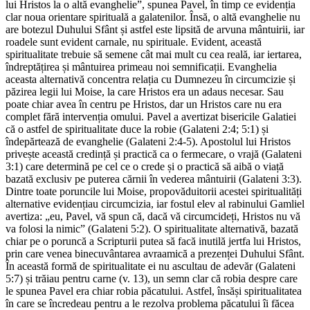
lui Hristos la o altă evanghelie”, spunea Pavel, în timp ce evidenția
clar noua orientare spirituală a galatenilor. Însă, o altă evanghelie nu
are botezul Duhului Sfânt și astfel este lipsită de arvuna mântuirii, iar
roadele sunt evident carnale, nu spirituale. Evident, această
spiritualitate trebuie să semene cât mai mult cu cea reală, iar iertarea,
îndreptățirea și mântuirea primeau noi semnificații. Evanghelia
aceasta alternativă concentra relația cu Dumnezeu în circumcizie și
păzirea legii lui Moise, la care Hristos era un adaus necesar. Sau
poate chiar avea în centru pe Hristos, dar un Hristos care nu era
complet fără intervenția omului. Pavel a avertizat bisericile Galatiei
că o astfel de spiritualitate duce la robie (Galateni 2:4; 5:1) și
îndepărtează de evanghelie (Galateni 2:4-5). Apostolul lui Hristos
privește această credință și practică ca o fermecare, o vrajă (Galateni
3:1) care determină pe cel ce o crede și o practică să aibă o viață
bazată exclusiv pe puterea cărnii în vederea mântuirii (Galateni 3:3).
Dintre toate poruncile lui Moise, propovăduitorii acestei spiritualități
alternative evidențiau circumcizia, iar fostul elev al rabinului Gamliel
avertiza: „eu, Pavel, vă spun că, dacă vă circumcideți, Hristos nu vă
va folosi la nimic” (Galateni 5:2). O spiritualitate alternativă, bazată
chiar pe o poruncă a Scripturii putea să facă inutilă jertfa lui Hristos,
prin care venea binecuvântarea avraamică a prezenței Duhului Sfânt.
În această formă de spiritualitate ei nu ascultau de adevăr (Galateni
5:7) și trăiau pentru carne (v. 13), un semn clar că robia despre care
le spunea Pavel era chiar robia păcatului. Astfel, însăși spiritualitatea
în care se încredeau pentru a le rezolva problema păcatului îi făcea