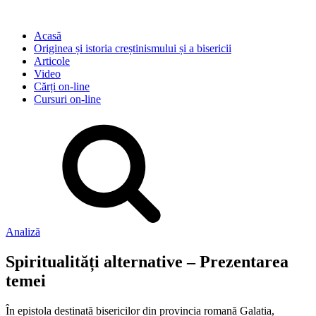
Acasă
Originea și istoria creștinismului și a bisericii
Articole
Video
Cărți on-line
Cursuri on-line
Analiză
Spiritualități alternative – Prezentarea
temei
În epistola destinată bisericilor din provincia romană Galatia,