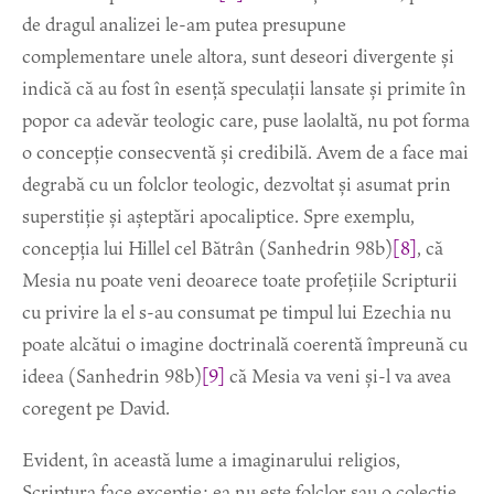
de dragul analizei le-am putea presupune
complementare unele altora, sunt deseori divergente și
indică că au fost în esență speculații lansate și primite în
popor ca adevăr teologic care, puse laolaltă, nu pot forma
o concepție consecventă și credibilă. Avem de a face mai
degrabă cu un folclor teologic, dezvoltat și asumat prin
superstiție și așteptări apocaliptice. Spre exemplu,
concepția lui Hillel cel Bătrân (Sanhedrin 98b)
[8]
, că
Mesia nu poate veni deoarece toate profețiile Scripturii
cu privire la el s-au consumat pe timpul lui Ezechia nu
poate alcătui o imagine doctrinală coerentă împreună cu
ideea (Sanhedrin 98b)
[9]
că Mesia va veni și-l va avea
coregent pe David.
Evident, în această lume a imaginarului religios,
Scriptura face excepție; ea nu este folclor sau o colecție