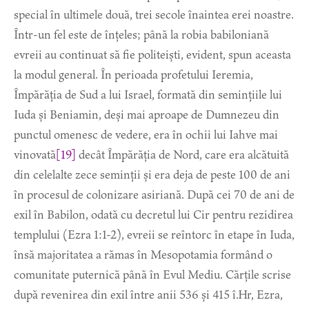
special în ultimele două, trei secole înaintea erei noastre.
Într-un fel este de înțeles; până la robia babiloniană
evreii au continuat să fie politeiști, evident, spun aceasta
la modul general. În perioada profetului Ieremia,
Împărăția de Sud a lui Israel, formată din semințiile lui
Iuda și Beniamin, deși mai aproape de Dumnezeu din
punctul omenesc de vedere, era în ochii lui Iahve mai
vinovată
[19]
decât Împărăția de Nord, care era alcătuită
din celelalte zece seminții și era deja de peste 100 de ani
în procesul de colonizare asiriană. După cei 70 de ani de
exil în Babilon, odată cu decretul lui Cir pentru rezidirea
templului (Ezra 1:1-2), evreii se reîntorc în etape în Iuda,
însă majoritatea a rămas în Mesopotamia formând o
comunitate puternică până în Evul Mediu. Cărțile scrise
după revenirea din exil între anii 536 și 415 î.Hr, Ezra,