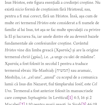
Isus Hristos, este figura esențială a credinței creștine. Nu
există nicio formă de creștinism fără Hristosul, sau,
pentru a fi mai corect, fără un Hristos. Însă, așa cum de
multe ori termenul
Hristos
este considerat a fi numele de
familie al lui Isus, tot așa se fac multe speculații cu privire
la El și lucrarea Sa, iar unele dintre ele au devenit bazele
fundamentale ale confesiunilor creștine. Cuvântul
Hristos
vine din limba greacă (Χριστός) și are la origine
termenul chrió (χρίω), i.e. „a unge cu ulei de măsline”.
Χριστός a fost folosit în secolul I pentru a traduce
termenul ebraic Ha-Mashiaḥ (המשיח) sau aramaic,
Meshiḥa, i.e. „cel uns”, „unsul” cu scopul de a comunica
lumii că Isus din Nazaret, fiul tâmplarului Iosif, este
Cel
Uns
. Termenul a fost anterior folosit în manuscrisele
care compun
Septuaginta
: în Leviticul
[1]
4:5, 16 și 2
Macabei
[2]
1:10 pentru marii preoți, în Sirah
[3]
46:19