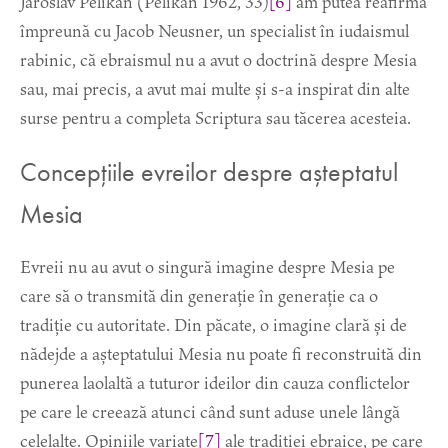
Jaroslav Pelikan (Pelikan 1962, 33)
[6]
am putea reafirma
împreună cu Jacob Neusner, un specialist în iudaismul
rabinic, că ebraismul nu a avut o doctrină despre Mesia
sau, mai precis, a avut mai multe și s-a inspirat din alte
surse pentru a completa Scriptura sau tăcerea acesteia.
Concepțiile evreilor despre așteptatul
Mesia
Evreii nu au avut o singură imagine despre Mesia pe
care să o transmită din generație în generație ca o
tradiție cu autoritate. Din păcate, o imagine clară și de
nădejde a așteptatului Mesia nu poate fi reconstruită din
punerea laolaltă a tuturor ideilor din cauza conflictelor
pe care le creează atunci când sunt aduse unele lângă
celelalte. Opiniile variate
[7]
ale tradiției ebraice, pe care