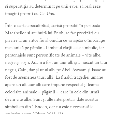
și superstiția au determinat pe unii evrei să realizeze
imagini proprii cu Cel Uns.
Într-o carte apocaliptică, scrisă probabil în perioada
Macabeilor și atribuită lui Enoh, se fac precizări cu
privire la un viitor fiu al omului ce va așeza o împărăție
mesianică pe pământ. Limbajul cărții este simbolic, iar
personajele sunt personificate de animale – vite albe,
negre și roșii. Adam a fost un taur alb și a născut un taur
negru, Cain, dar și unul alb, pe Abel. Avraam și Isaac au
fost de asemenea tauri albi. La finalul tragediei umane
apare un alt taur alb care impune respectul și teama
celorlalte animale – păgânii –, care în cele din urmă
devin vite albe. Sunt și alte interpretări date acestui
simbolism din 1 Enoch, dar nu este necesar să le