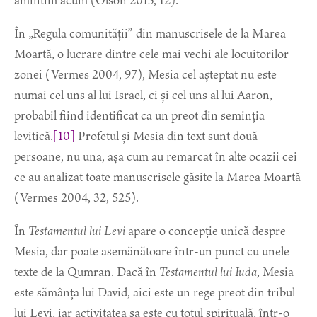
amintim acum (Olson 2013, 12).
În „Regula comunității” din manuscrisele de la Marea
Moartă, o lucrare dintre cele mai vechi ale locuitorilor
zonei (Vermes 2004, 97), Mesia cel așteptat nu este
numai cel uns al lui Israel, ci și cel uns al lui Aaron,
probabil fiind identificat ca un preot din seminția
levitică.
[10]
Profetul și Mesia din text sunt două
persoane, nu una, așa cum au remarcat în alte ocazii cei
ce au analizat toate manuscrisele găsite la Marea Moartă
(Vermes 2004, 32, 525).
În
Testamentul lui Levi
apare o concepție unică despre
Mesia, dar poate asemănătoare într-un punct cu unele
texte de la Qumran. Dacă în
Testamentul lui Iuda
, Mesia
este sămânța lui David, aici este un rege preot din tribul
lui Levi, iar activitatea sa este cu totul spirituală, într-o