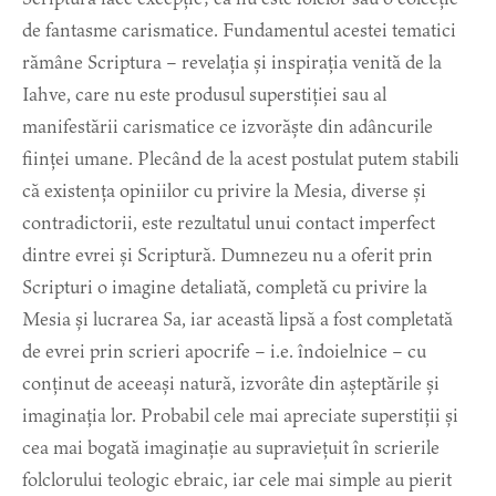
de fantasme carismatice. Fundamentul acestei tematici
rămâne Scriptura – revelația și inspirația venită de la
Iahve, care nu este produsul superstiției sau al
manifestării carismatice ce izvorăște din adâncurile
ființei umane. Plecând de la acest postulat putem stabili
că existența opiniilor cu privire la Mesia, diverse și
contradictorii, este rezultatul unui contact imperfect
dintre evrei și Scriptură. Dumnezeu nu a oferit prin
Scripturi o imagine detaliată, completă cu privire la
Mesia și lucrarea Sa, iar această lipsă a fost completată
de evrei prin scrieri apocrife – i.e. îndoielnice – cu
conținut de aceeași natură, izvorâte din așteptările și
imaginația lor. Probabil cele mai apreciate superstiții și
cea mai bogată imaginație au supraviețuit în scrierile
folclorului teologic ebraic, iar cele mai simple au pierit