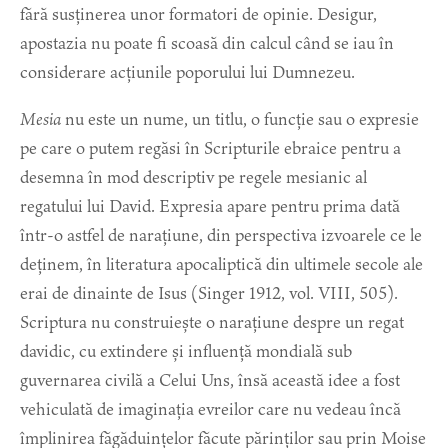
fără susținerea unor formatori de opinie. Desigur,
apostazia nu poate fi scoasă din calcul când se iau în
considerare acțiunile poporului lui Dumnezeu.
Mesia
nu este un nume, un titlu, o funcție sau o expresie
pe care o putem regăsi în Scripturile ebraice pentru a
desemna în mod descriptiv pe regele mesianic al
regatului lui David. Expresia apare pentru prima dată
într-o astfel de narațiune, din perspectiva izvoarele ce le
deținem, în literatura apocaliptică din ultimele secole ale
erai de dinainte de Isus (Singer 1912, vol. VIII, 505).
Scriptura nu construiește o narațiune despre un regat
davidic, cu extindere și influență mondială sub
guvernarea civilă a Celui Uns, însă această idee a fost
vehiculată de imaginația evreilor care nu vedeau încă
împlinirea făgăduințelor făcute părinților sau prin Moise