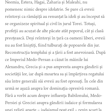
Neemia, Estera, Hagai, Zaharia și Maleahi, nu
pomenesc nimic despre idolatrie. Se pare că evreii
reîntorși ca rămășiță au renunțat la idoli și au început să
se organizeze spiritual și civil în jurul Torei. Totuși,
profeții au acuzat de alte păcate atât poporul, cât și clasă
preoțească. Deși reîntorși în țară ca oameni liberi, evreii
nu au fost liniștiți, fiind tulburați de popoarele din jur.
Reconstrucția templului și a țării a fost anevoioasă. După
ce Imperiul Medo-Persan a căzut în mâinile lui
Alexandru, Grecia și-a pus amprenta asupra gândirii și
societății lor, iar după moartea sa și împărțirea regatului
său între generalii săi evreii au fost opresați. În cele din
urmă se așază asupra lor dominația opresivă romană.
Fără a vorbi acum despre influența Babilonului, Medo-
Persiei și Greciei asupra gândirii iudaice și formularea
unei religii aparte ­– iudaismul post exil – revin scurt la