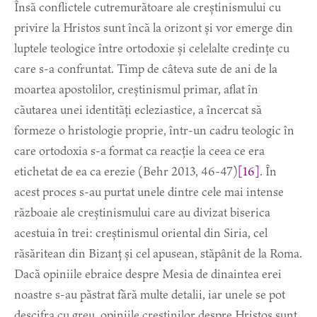
Însă conflictele cutremurătoare ale creștinismului cu
privire la Hristos sunt încă la orizont și vor emerge din
luptele teologice între ortodoxie și celelalte credințe cu
care s-a confruntat. Timp de câteva sute de ani de la
moartea apostolilor, creștinismul primar, aflat în
căutarea unei identități ecleziastice, a încercat să
formeze o hristologie proprie, într-un cadru teologic în
care ortodoxia s-a format ca reacție la ceea ce era
etichetat de ea ca erezie (Behr 2013, 46-47)
[16]
. În
acest proces s-au purtat unele dintre cele mai intense
războaie ale creștinismului care au divizat biserica
acestuia în trei: creștinismul oriental din Siria, cel
răsăritean din Bizanț și cel apusean, stăpânit de la Roma.
Dacă opiniile ebraice despre Mesia de dinaintea erei
noastre s-au păstrat fără multe detalii, iar unele se pot
descifra cu greu, opiniile creștinilor despre Hristos sunt