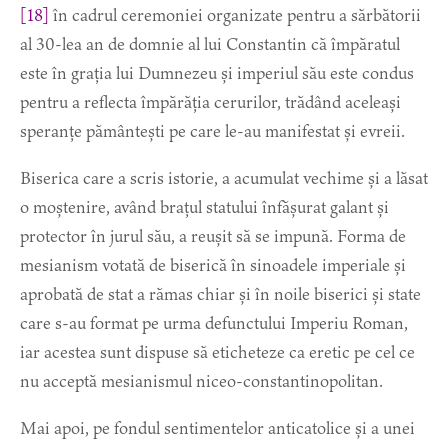
[18]
în cadrul ceremoniei organizate pentru a sărbătorii
al 30-lea an de domnie al lui Constantin că împăratul
este în grația lui Dumnezeu și imperiul său este condus
pentru a reflecta împărăția cerurilor, trădând aceleași
speranțe pământești pe care le-au manifestat și evreii.
Biserica care a scris istorie, a acumulat vechime și a lăsat
o moștenire, având brațul statului înfășurat galant și
protector în jurul său, a reușit să se impună. Forma de
mesianism votată de biserică în sinoadele imperiale și
aprobată de stat a rămas chiar și în noile biserici și state
care s-au format pe urma defunctului Imperiu Roman,
iar acestea sunt dispuse să eticheteze ca eretic pe cel ce
nu acceptă mesianismul niceo-constantinopolitan.
Mai apoi, pe fondul sentimentelor anticatolice și a unei