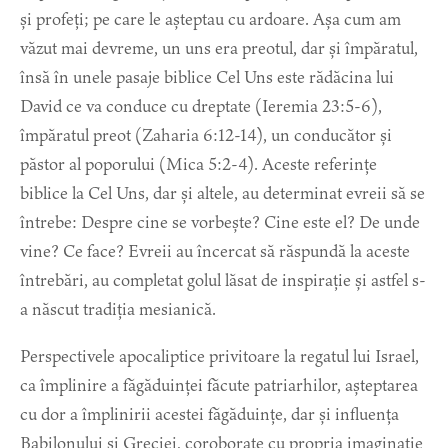
și profeți; pe care le așteptau cu ardoare. Așa cum am
văzut mai devreme, un uns era preotul, dar și împăratul,
însă în unele pasaje biblice Cel Uns este rădăcina lui
David ce va conduce cu dreptate (Ieremia 23:5-6),
împăratul preot (Zaharia 6:12-14), un conducător și
păstor al poporului (Mica 5:2-4). Aceste referințe
biblice la Cel Uns, dar și altele, au determinat evreii să se
întrebe: Despre cine se vorbește? Cine este el? De unde
vine? Ce face? Evreii au încercat să răspundă la aceste
întrebări, au completat golul lăsat de inspirație și astfel s-
a născut tradiția mesianică.
Perspectivele apocaliptice privitoare la regatul lui Israel,
ca împlinire a făgăduinței făcute patriarhilor, așteptarea
cu dor a împlinirii acestei făgăduințe, dar și influența
Babilonului și Greciei, coroborate cu propria imaginație