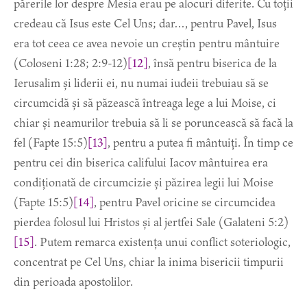
părerile lor despre Mesia erau pe alocuri diferite. Cu toții
credeau că Isus este Cel Uns; dar…, pentru Pavel, Isus
era tot ceea ce avea nevoie un creștin pentru mântuire
(Coloseni 1:28; 2:9-12)
[12]
, însă pentru biserica de la
Ierusalim și liderii ei, nu numai iudeii trebuiau să se
circumcidă și să păzească întreaga lege a lui Moise, ci
chiar și neamurilor trebuia să li se poruncească să facă la
fel (Fapte 15:5)
[13]
, pentru a putea fi mântuiți. În timp ce
pentru cei din biserica califului Iacov mântuirea era
condiționată de circumcizie și păzirea legii lui Moise
(Fapte 15:5)
[14]
, pentru Pavel oricine se circumcidea
pierdea folosul lui Hristos și al jertfei Sale (Galateni 5:2)
[15]
. Putem remarca existența unui conflict soteriologic,
concentrat pe Cel Uns, chiar la inima bisericii timpurii
din perioada apostolilor.