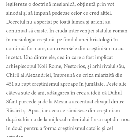
legifereze o doctrină mesianică, obținută prin vot
sinodal și să impună pedepse celor ce cred altfel.
Decretul nu a speriat pe toată lumea și arieni au
continuat să existe. În ciuda intervenției statului roman
în mesiologia creștină, pe fondul unei hristologii în
continuă formare, controversele din creștinism nu au
încetat. Una dintre ele, cea în care a fost implicat
arhiepiscopul Noii Rome, Nestorios, și arhirivalul său,
Chiril al Alexandriei, împreună cu criza miafizită din
451 au rupt creștinismul aproape în jumătate. Peste alte
câteva sute de ani, adăugarea în crez a ideii că Duhul
Sfânt purcede și de la Mesia a accentuat clivajul dintre
Răsărit și Apus, iar ceea ce rămăsese din creștinism
după schisma de la mijlocul mileniului I s-a rupt din nou
în două pentru a forma creștinismul catolic și cel