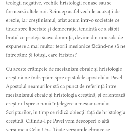
teologii negative, vechile hristologii renasc sau se
formează altele noi. Reîncep astfel vechile acuzații de
erezie, iar creștinismul, aflat acum într-o societate ce
tinde spre libertate și democrație, tendință ce a slăbit
brațul ce proteja suava domniță, devine din nou sala de
expunere a mai multor teorii mesianice făcând-ne să ne
întrebăm: Și totuși, care Hristos?
Cu aceste crâmpeie de mesianism ebraic și hristologie
creștină ne îndreptăm spre epistolele apostolului Pavel.
Apostolul neamurilor stă ca punct de referință între
mesianismul ebraic și hristologia creștină, și orientează
creștinul spre o nouă înțelegere a mesianismului
Scripturilor, în timp ce ridică obiecții față de hristologia
creștină. Citindu-l pe Pavel vom descoperi o altă
versiune a Celui Uns. Toate versiunile ebraice se