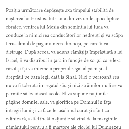
Poziția următoare depășește axa timpului stabilită de
nașterea lui Hristos. Într-una din viziunile apocaliptice
ebraice, venirea lui Mesia din seminția lui Iuda va
conduce la nimicirea conducătorilor nedrepți și va scăpa
Ierusalimul de păgânii necredincioși, pe care îi va
distruge. După aceea, va aduna rămășița împrăștiată a lui
Israel, îi va distribui în țară în funcție de sorțul care le-a
căzut și își va întemeia propriul regat al păcii și al
dreptății pe baza legii dată la Sinai. Nici o persoană rea
nu va fi tolerată în regatul său și nici străinilor nu li se va
permite să locuiască acolo. El va supune națiunile
păgâne domniei sale, va glorifica pe Domnul în fața
întregii lumi și va face Ierusalimul curat și sfânt ca
odinioară, astfel încât națiunile să vină de la marginile
pământului pentru a fi martore ale gloriei lui Dumnezeu