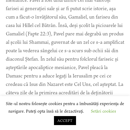
mesianice. Pavel a fost unul dintre cei mai valoroși
farisei ai generației sale și ar fi putut scrie istorie, așa
cum a făcut-o învățătorul său, Gamaliel, un fariseu din
casa lui Hillel cel Bătrân. Însă, deși școlit la picioarele lui
Gamaliel (Fapte 22:3), Pavel pare mai degrabă un produs
al școlii lui Shammai, guvernat de un zel ce s-a amplificat
poate la vederea sângelui ce s-a scurs sub ochii săi din
diaconul Ștefan. În zelul său pentru folclorul fariseic și
așteptările apocaliptice mesianice, Pavel pleacă la
Damasc pentru a aduce legați la Ierusalim pe cei ce
credeau că Isus din Nazaret este Cel Uns, cel așteptat. La
câteva zile de la primirea acreditări de la deținătorii
succesiunii aaronice, îl vedem pe Pavel predicând în
Site-ul nostru folosește cookies pentru a îmbunătăți experiența de
sinagogile din Damasc că Isus este Fiul lui Dumnezeu și
navigare. Puteți opta însă să le dezactivați.
Setări cookies
„dovedind că Isus este
ο
χριστός
” (Fapte 9:20, 22) –
Cel
ACCEPT
Uns
.